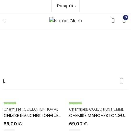
Français
0
L
Accueil
Boutique
L
L
NEW
NEW
,
,
Chemises
COLLECTION HOMME
Chemises
COLLECTION HOMME
CHMISE MANCHES LONGUES AMIGO 93 MARINE
CHEMISE MANCHES LONGUES AMIGO 90 BLANC
69,00
€
69,00
€