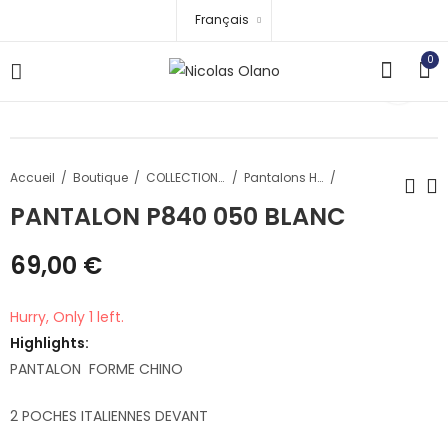
Français
0
Accueil
Boutique
COLLECTION HOMME
Pantalons Homme
PANTALON P840 050 BLANC
CHEMISE MANCHES
PANTALON P840
69,00
€
LONGUES TRIN OL
070 KAKI CLAIR
69,00
69,00
€
€
Hurry, Only 1 left.
Highlights:
PANTALON FORME CHINO
2 POCHES ITALIENNES DEVANT