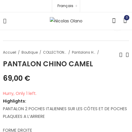
Français
0
Accueil
Boutique
COLLECTION HOMME
Pantalons Homme
PANTALON CHINO CAMEL
PANTALON CHINO
PANTALON CHINO
69,00
€
NOIR
BRIQUE
69,00
69,00
€
€
Hurry, Only 1 left.
Highlights:
PANTALON 2 POCHES ITALIENNES SUR LES CÔTES ET DE POCHES
PLAQUEES A L’ARRIERE
FORME DROITE