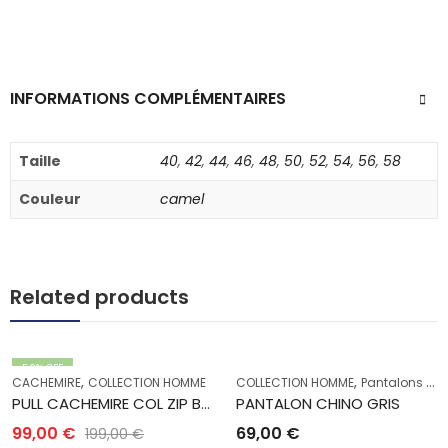
INFORMATIONS COMPLÉMENTAIRES
Taille
40
,
42
,
44
,
46
,
48
,
50
,
52
,
54
,
56
,
58
Couleur
camel
Related products
50
% OFF
,
,
CACHEMIRE
COLLECTION HOMME
COLLECTION HOMME
Pantalons Homme
PULL CACHEMIRE COL ZIP BLEU CLAIR
PANTALON CHINO GRIS
99,00
€
69,00
€
199,00
€