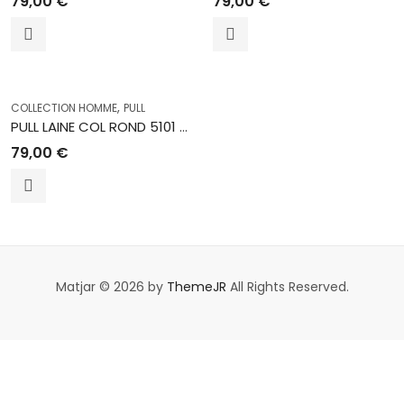
79,00
€
79,00
€
,
COLLECTION HOMME
PULL
PULL LAINE COL ROND 5101 MARINE
79,00
€
Matjar © 2026 by
ThemeJR
All Rights Reserved.