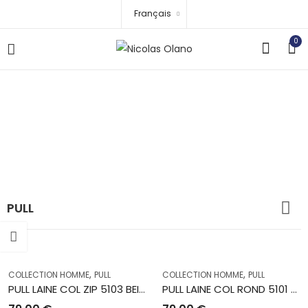
Français
0
PULL
Accueil
Boutique
COLLECTION HOMME
Pulls et Gilets
Cachemires homme
PULL
PULL
,
,
COLLECTION HOMME
PULL
COLLECTION HOMME
PULL
PULL LAINE COL ZIP 5103 BEIGE
PULL LAINE COL ROND 5101 BEIGE