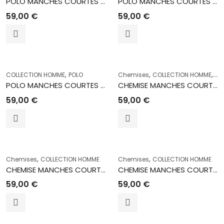
POLO MANCHES COURTES 4740 BRIQUE
POLO MANCHES COURTES 4730 VERT EAU
59,00
€
59,00
€
,
,
,
COLLECTION HOMME
POLO
Chemises
COLLECTION HOMME
No
POLO MANCHES COURTES 4730 BLANC
CHEMISE MANCHES COURTES IGUA OL 13900
59,00
€
59,00
€
,
,
Chemises
COLLECTION HOMME
Chemises
COLLECTION HOMME
CHEMISE MANCHES COURTES ABAJ OL 120
CHEMISE MANCHES COURTES ABAJ OL 130
59,00
€
59,00
€