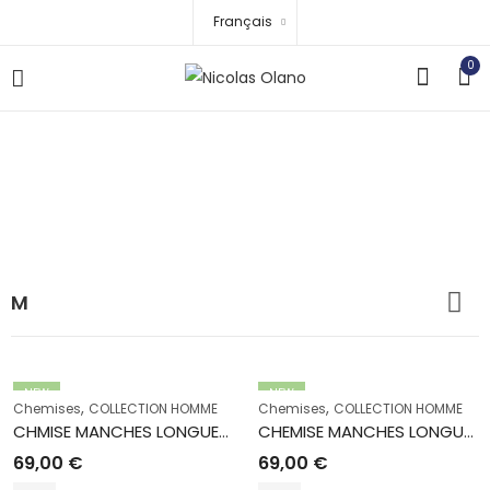
Français
0
M
Accueil
Boutique
M
M
NEW
NEW
,
,
Chemises
COLLECTION HOMME
Chemises
COLLECTION HOMME
CHMISE MANCHES LONGUES AMIGO 93 MARINE
CHEMISE MANCHES LONGUES AMIGO 90 BLANC
69,00
€
69,00
€