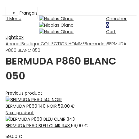
Français
Menu
Chercher
0
Cart
Lightbox
Accueil
Boutique
COLLECTION HOMME
Bermudas
BERMUDA
P860 BLANC 050
BERMUDA P860 BLANC
050
Previous product
BERMUDA P860 140 NOIR
59,00
€
Next product
BERMUDA P860 BLEU CLAIR 343
59,00
€
59,00
€