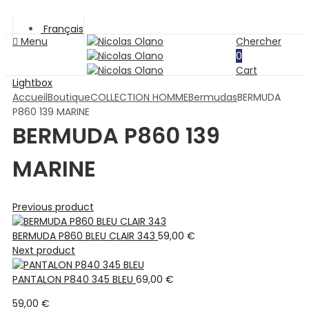
Français
Menu
Chercher
0
Cart
Lightbox
Accueil
Boutique
COLLECTION HOMME
Bermudas
BERMUDA
P860 139 MARINE
BERMUDA P860 139
MARINE
Previous product
BERMUDA P860 BLEU CLAIR 343
59,00
€
Next product
PANTALON P840 345 BLEU
69,00
€
59,00
€