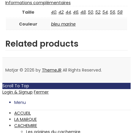
Informations complémentaires
Taille
40
,
42
,
44
,
46
,
48
,
50
,
52
,
54
,
56
,
58
Couleur
bleu marine
Related products
Matjar © 2026 by
ThemeJR
All Rights Reserved.
Scroll To Top
Login & Signup
Fermer
Menu
ACCUEIL
LA MARQUE
CACHEMIRE
Les origines du cachemire